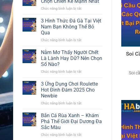
Chọn Chiến Kê Mạnh Nhất
Trám
Nghiệp
Chức năng bình luận bị tắt
ở
–
Như
Lựa
Các
Cao
Giống
3 Hình Thức Đá Gà Tại Việt
Quy
Thủ
Gà
Luật
Nam Bạn Không Thể Bỏ
Chọi
Bất
Qua
–
Bại
Chức năng bình luận bị tắt
ở
Cách
Phải
3
Chọn
Nắm
Hình
Chiến
Nằm Mơ Thấy Người Chết
Rõ
Soi C
Thức
Kê
Là Lành Hay Dữ? Nên Chọn
Đá
Mạnh
Số Nào?
Gà
Nhất
Chức năng bình luận bị tắt
ở
Tại
Soi c
Nằm
Việt
Mơ
Nam
3 Ứng Dụng Chơi Roulette
Thấy
Bạn
Hot Đình Đám 2025 Cho
Người
Không
Newbie
Chết
Thể
Chức năng bình luận bị tắt
ở
Là
Bỏ
3
Lành
Qua
Ứng
Hay
Bắn Cá Rùa Xanh – Khám
Dụng
Dữ?
Phá Thế Giới Đại Dương Đa
Chơi
Nên
Sắc Màu
Roulette
Chọn
Chức năng bình luận bị tắt
ở
Hot
Số