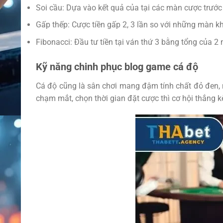
Soi cầu: Dựa vào kết quả của tại các màn cược trước 
Gấp thếp: Cược tiền gấp 2, 3 lần so với những màn k
Fibonacci: Đầu tư tiền tại ván thứ 3 bằng tổng của 2
Kỹ năng chinh phục blog game cá độ
Cá độ cũng là sân chơi mang đậm tính chất đỏ đen, ma
chạm mắt, chọn thời gian đặt cược thì cơ hội thắng k