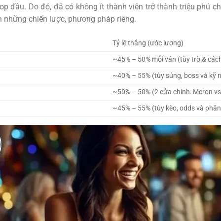
 đầu. Do đó, đã có không ít thành viên trở thành triệu phú ch
nh những chiến lược, phương pháp riêng.
Tỷ lệ thắng (ước lượng)
~45% – 50% mỗi ván (tùy trò & các
~40% – 55% (tùy súng, boss và kỹ 
~50% – 50% (2 cửa chính: Meron vs
~45% – 55% (tùy kèo, odds và phân 