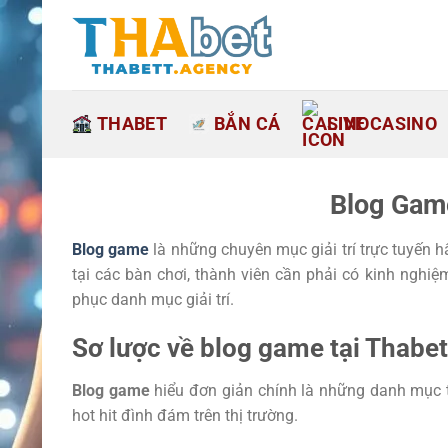
Bỏ
qua
nội
dung
THABET
BẮN CÁ
LIVE CASINO
Blog Game
Blog game
là những chuyên mục giải trí trực tuyến h
tại các bàn chơi, thành viên cần phải có kinh nghiệ
phục danh mục giải trí.
Sơ lược về blog game tại Thabet
Blog game
hiểu đơn giản chính là những danh mục t
hot hit đình đám trên thị trường.